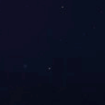
高效双台面丝印机
悬
1
2026 /
8