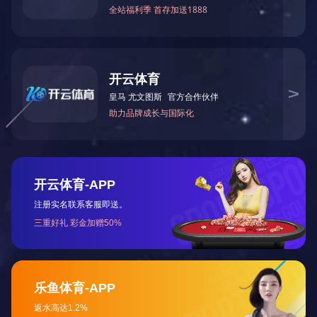
双列翻页式热风输送炉
CM-ZD